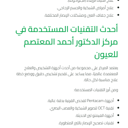
علاج المياه الزرقاء (الجلوكوما).
علاج أمراض الشبكية والجسم الزجاجي.
علاج جفاف العين ومشكلات الإبصار المختلفة.
أحدث التقنيات المستخدمة في
مركز الدكتور أحمد المعتصم
للعيون
يعتمد المركز على مجموعة من أحدث أجهزة التشخيص والعلاج
المعتمدة عالميًا، مما يساعد على تقديم تشخيص دقيق ووضع خطة
علاج مناسبة لكل حالة.
ومن أبرز التقنيات المستخدمة:
أجهزة Pentacam لفحص القرنية بدقة عالية.
تقنية OCT لتصوير الشبكية والعصب البصري.
أجهزة الفيمتو ليزر الحديثة.
تقنيات تصحيح الإبصار بالليزر المتطورة.