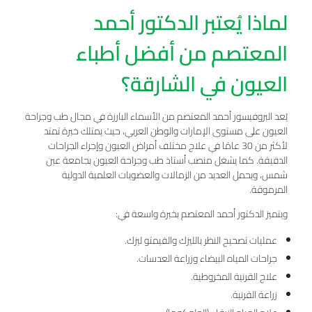
لماذا يُعتبر الدكتور أحمد
المعتصم من أفضل أطباء
العيون في الشارقة؟
يُعد البروفيسور أحمد المعتصم من الأسماء البارزة في مجال طب وجراحة
العيون على مستوى الإمارات والوطن العربي، حيث يمتلك خبرة تمتد
لأكثر من 30 عامًا في علاج مختلف أمراض العيون وإجراء الجراحات
الدقيقة. كما يشغل منصب أستاذ طب وجراحة العيون بجامعة عين
شمس، ويحمل العديد من الزمالات والعضويات العلمية الدولية
المرموقة.
ويتميز الدكتور أحمد المعتصم بخبرة واسعة في:
عمليات تصحيح النظر بالليزك والفيمتو ليزك.
جراحات المياه البيضاء وزراعة العدسات.
علاج القرنية المخروطية.
زراعة القرنية.