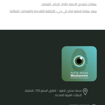
عمليات تصحيح الإبصار بالليزر: الدليل الشامل
سعر عملیة فیمتو لیزك في دبي: التكلفة التقريبية والعوامل المؤثرة
مدينة صحارى الطبية - الطابق السابع 705، الشارقة،
الإمارات العربية المتحدة