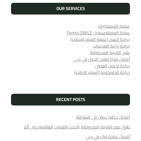
OUR SERVICES
عملية الفيمتوليزك
عملية الفيمتوسمايل Femto SMILE
جراحة الساد (عملية المياه البيضاء)
جراحة زراعة العدسات
علاج القرنية المخروطية
أفضل مركز لعلاج الحول في دبي
جراحة تجميل العيون
جراحة الجلوكوما (المياه الزرقاء)
RECENT POSTS
أفضل دكتور عيون في الشارقة
طرق علاج القرنية المخروطية بأحدث التقنيات العالمية دون ألم
أفضل عیادة لیزك في دبي