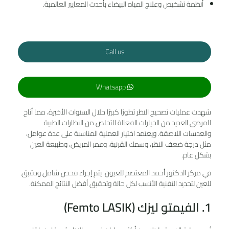
أنظمة تشخيص وعلاج المياه البيضاء بأحدث المعايير العالمية.
Call us
Whatsapp
شهدت عمليات تصحيح النظر تطورًا كبيرًا خلال السنوات الأخيرة، مما أتاح
للمرضى العديد من الخيارات الفعالة للتخلص من النظارات الطبية
والعدسات اللاصقة. ويعتمد اختيار العملية المناسبة على عدة عوامل،
مثل درجة ضعف النظر، وسمك القرنية، وعمر المريض، وطبيعة العين
بشكل عام.
في مركز الدكتور أحمد المعتصم للعيون، يتم إجراء فحص شامل ودقيق
للعين لتحديد التقنية الأنسب لكل حالة وتحقيق أفضل النتائج الممكنة.
1. الفيمتو ليزك (Femto LASIK)