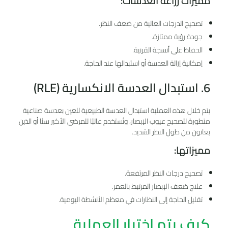
مميزات زراعة العدسات:
تصحيح الدرجات العالية من ضعف النظر.
جودة رؤية ممتازة.
الحفاظ على أنسجة القرنية.
إمكانية إزالة العدسة أو استبدالها عند الحاجة.
6. استبدال العدسة الانكسارية (RLE)
يتم خلال هذه العملية استبدال العدسة الطبيعية للعين بعدسة صناعية
متطورة لتصحيح عيوب الإبصار، وتُستخدم غالبًا للمرضى الأكبر سنًا أو الذين
يعانون من طول النظر الشديد.
مميزاتها:
تصحيح درجات النظر المرتفعة.
علاج ضعف الإبصار المرتبط بالعمر.
تقليل الحاجة إلى النظارات في معظم الأنشطة اليومية.
كيف يتم اختيار العملية