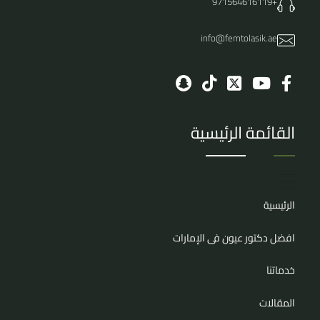
+971564616119
info@femtolasik.ae
القائمة الرئيسية
الرئيسية
افضل دكتور عيون فى الإمارات
خدماتنا
المقالات