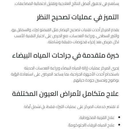
يساهم في تحقيق أفضل النتائج العلاجية وتقليل احتمالية المضاعفات.
التميز في عمليات تصحيح النظر
يقدم المركز أحدث تقنيات تصحيح الإبصار مثل الفيمتو ليزك، والسمايل برو،
والليزر السطحي، وزراعة العدسات، مع الحرص على اختيار التقنية الأنسب
لكل مريض بعد إجراء فحوصات دقيقة وشاملة.
خبرة متقدمة في جراحات المياه البيضاء
يُجري المركز عمليات إزالة المياه البيضاء وزراعة العدسات الحديثة
باستخدام أحدث الأجهزة الجراحية، بما يساعد المرضى على استعادة الرؤية
بوضوح وتحسين جودة حياتهم.
علاج متكامل لأمراض العيون المختلفة
لا تقتصر خدمات المركز على عمليات الليزك فقط، بل تشمل أيضًا:
علاج القرنية المخروطية.
علاج المياه الزرقاء (الجلوكوما).