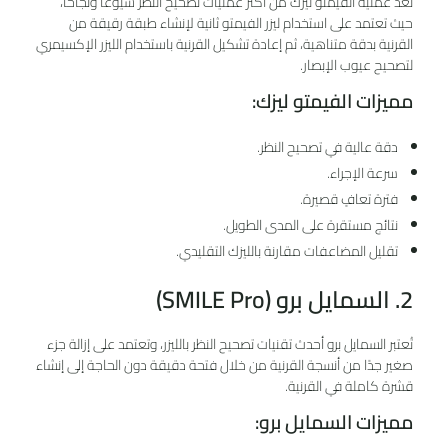
تُعد عملية الفيمتو ليزك من أكثر عمليات تصحيح النظر شيوعًا ونجاحًا،
حيث تعتمد على استخدام ليزر الفيمتو ثانية لإنشاء طبقة رقيقة من
القرنية بدقة متناهية، ثم إعادة تشكيل القرنية باستخدام الليزر الإكسيمري
لتصحيح عيوب الإبصار.
مميزات الفيمتو ليزك:
دقة عالية في تصحيح النظر.
سرعة الإجراء.
فترة تعافٍ قصيرة.
نتائج مستقرة على المدى الطويل.
تقليل المضاعفات مقارنة بالليزك التقليدي.
2. السمايل برو (SMILE Pro)
تُعتبر السمايل برو أحدث تقنيات تصحيح النظر بالليزر، وتعتمد على إزالة جزء
صغير جدًا من أنسجة القرنية من خلال فتحة دقيقة دون الحاجة إلى إنشاء
قشرة كاملة في القرنية.
مميزات السمايل برو: