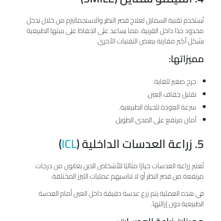
تُستخدم تقنية السمايل لعلاج قصر النظر والاستجماتيزم من خلال تدخل
محدود جدًا داخل القرنية، مما يساعد على الحفاظ على بنيتها الطبيعية
بشكل أكبر مقارنة ببعض التقنيات الأخرى.
مميزاتها:
جرح صغير للغاية.
تقليل جفاف العين.
سرعة العودة للحياة الطبيعية.
أمان مرتفع على المدى الطويل.
5. زراعة العدسات الداخلية (
ICL
)
تُعتبر زراعة العدسات خيارًا مثاليًا للأشخاص الذين يعانون من درجات
مرتفعة من قصر النظر أو لا تناسبهم عمليات الليزر المختلفة.
في هذه العملية يتم زرع عدسة دقيقة داخل العين أمام العدسة
الطبيعية دون إزالتها.