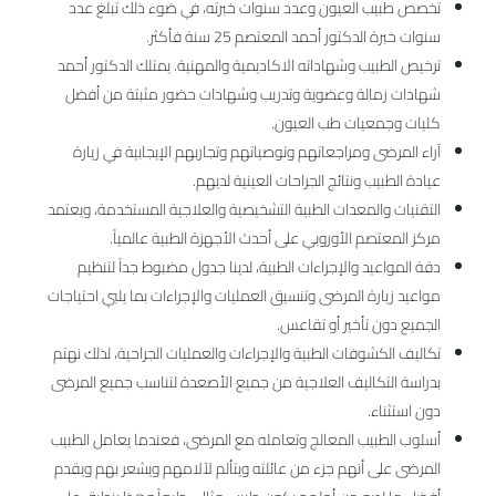
تخصص طبيب العيون وعدد سنوات خبرته، في ضوء ذلك تبلغ عدد
سنوات خبرة الدكتور أحمد المعتصم 25 سنة فأكثر.
ترخيص الطبيب وشهاداته الاكاديمية والمهنية. يمتلك الدكتور أحمد
شهادات زمالة وعضوية وتدريب وشهادات حضور مثبتة من أفضل
كليات وجمعيات طب العيون.
آراء المرضى ومراجعاتهم وتوصياتهم وتجاربهم الإيجابية في زيارة
عيادة الطبيب ونتائج الجراحات العينية لديهم.
التقنيات والمعدات الطبية التشخيصية والعلاجية المستخدمة، ويعتمد
مركز المعتصم الأوروبي على أحدث الأجهزة الطبية عالمياً.
دقة المواعيد والإجراءات الطبية، لدينا جدول مضبوط جداً لتنظيم
مواعيد زيارة المرضى وتنسيق العمليات والإجراءات بما يلبي احتياجات
الجميع دون تأخير أو تقاعس.
تكاليف الكشوفات الطبية والإجراءات والعمليات الجراحية، لذلك نهتم
بدراسة التكاليف العلاجية من جميع الأصعدة لتناسب جميع المرضى
دون استثناء.
أسلوب الطبيب المعالج وتعامله مع المرضى، فعندما يعامل الطبيب
المرضى على أنهم جزء من عائلته ويتألم لآلامهم ويشعر بهم ويقدم