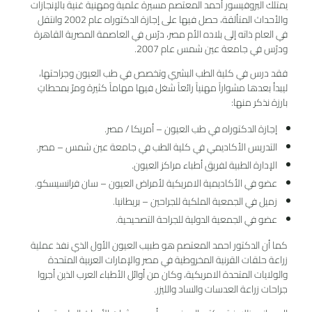
يمتلك البروفيسور أحمد المعتصم مسيرة علمية ومهنية غنية بالإنجازات
والأحداث المتألقة، حصل فيها على إجازة الدكتوراه عام 2002 وانتقل
في العام ذاته إلى بلاده الأم مصر، درّس في العاصمة المصرية القاهرة
ودرّس في جامعة عين شمس عام 2007.
فقد درس في كلية الطب البشري وتخصص في طب العيون وجراحتها،
ليبدأ بعدها مشواراً مهنياً رائعاً شغل فيها مهاماً كثيرة ومرّ بمحطاتٍ
بارزة نذكر منها:
إجازة الدكتوراه في طب العيون – أمريكا / مصر.
التدريس الأكاديمي في كلية الطب في جامعة عين شمس – مصر.
الإدارة الطبية لفريق أطباء مراكز العيون.
عضو في الأكاديمية الامريكية لأمراض العيون – سان فرانسيسكو.
زميل في الجمعية الملكية للجراحين – بريطانيا.
عضو في الجمعية الدولية للجراحة التصحيحية.
كما أن الدكتور احمد المعتصم هو طبيب العيون الأول الذي نفذ عملية
زراعة حلقات القرنية المخروطية في مصر والإمارات العربية المتحدة
والولايات المتحدة الامريكية، وكان من أوائل الأطباء العرب الذين أجروا
جراحات زراعة العدسات والساد والليزر.