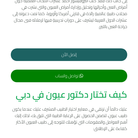
إلى جانب ذلك فقد كتب البروفيسور أحمد عشرات الأبحاث العلمية حول
أمراض العين وأجزائها وتحليل وإدارة أمراض العيون والتي نشرت في
مجلاتٍ طبيةٍ عالميةٍ رائدة في قارتي أمريكا وأوروبا، كما تمت دعوته إلى
عشرات الدول العربية ليشرف على دوراتٍ تدريبيةٍ فيها لزملائه فيي مجال
جراحة العين بالليزر.
إتصل الأن
تواصل واتساب
كيف تختار دكتور عیون في دبي
عليك دائماً أن ترتقي في معايير اختيار الطبيب المشرف عليك عندما يكون
طبيب عيون، لتضمن الحصول على الرعاية الطبية التي تليق بك، لذلك إليك
أهم العوامل والمقومات التي تؤهلك للتوجه إلى طبيب العيون الأكثر
كفاءة على الإطلاق: