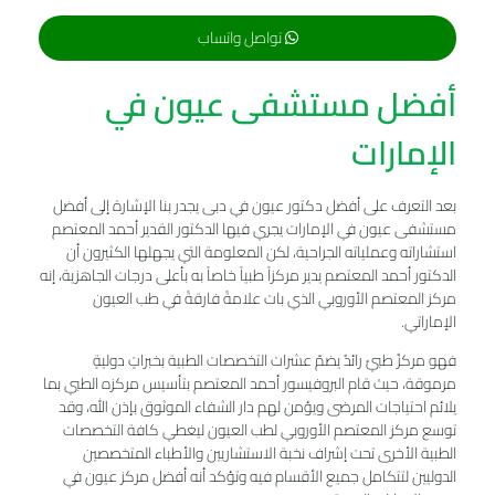
تواصل واتساب
أفضل مستشفى عیون في
الإمارات
بعد التعرف على أفضل دكتور عيون في دبى يجدر بنا الإشارة إلى أفضل
مستشفى عیون في الإمارات يجري فيها الدكتور القدير أحمد المعتصم
استشاراته وعملياته الجراحية، لكن المعلومة التي يجهلها الكثيرون أن
الدكتور أحمد المعتصم يدير مركزاً طبياً خاصاً به بأعلى درجات الجاهزية، إنه
مركز المعتصم الأوروبي الذي بات علامةً فارقةً في طب العيون
الإماراتي.
فهو مركزٌ طبيٌ رائدٌ يضمّ عشرات التخصصات الطبية بخبراتٍ دوليةٍ
مرموقة، حيث قام البروفيسور أحمد المعتصم بتأسيس مركزه الطبي بما
يلائم احتياجات المرضى ويؤمن لهم دار الشفاء الموثوق بإذن الله، وقد
توسع مركز المعتصم الأوروبي لطب العيون ليغطي كافة التخصصات
الطبية الأخرى تحت إشراف نخبة الاستشاريين والأطباء المتخصصين
الدوليين لتتكامل جميع الأقسام فيه وتؤكد أنه أفضل مركز عيون في