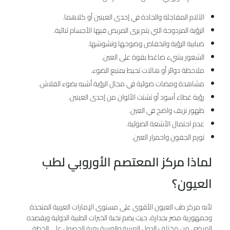
الآلام المفاجئة والحادة في إحدى العينين أو كلاهما.
الرؤية المزدوجة التي يتم يرى المريض فيها الأجسام ثنائية.
ضبابية الرؤية وانخفاض وضوحها وتشوشها.
الشعور بشيء ضاغط بقوة على العين.
ملاحظة دوائر أو هالات تحيط بمنبع الضوء.
مشاهدة ومضات ضوئية في مجال الرؤية أشبه بضوء الفلاش.
رؤية غطاء أسود أو تشتت الألوان من إحدى العينين.
ظهور نزيف واضح في العين.
عدم احتمال الأشعة الضوئية.
تورم الجفون واحمرار العين.
لماذا مركز المعتصم الأوروبي لطب
العيون؟
لأنه مركز طب العيون الأقوى على مستوى الإمارات العربية المتحدة
وجمهورية مصر بجدارة، حيث يضم نخبة الخبرات الطبية الدولية ويقصده
المرضى من مختلف الدول العربية والغربية بغية الحصول على الخطة