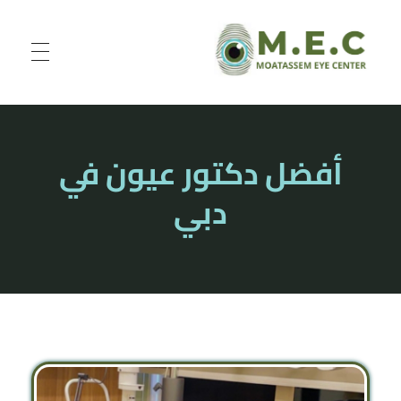
Moatassem eye center
Best eye center in UAE
أفضل دكتور عيون في
دبي