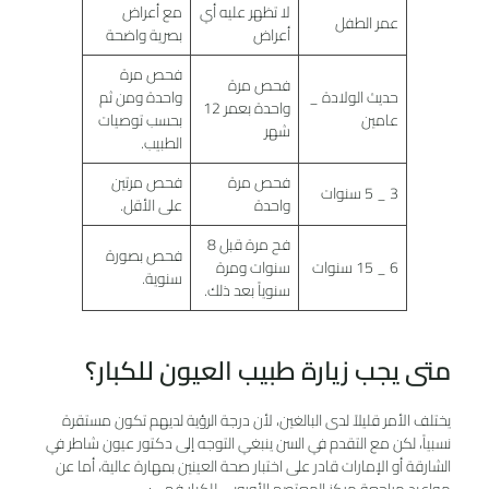
لا تظهر عليه أي
مع أعراض
عمر الطفل
أعراض
بصرية واضحة
فحص مرة
فحص مرة
حديث الولادة _
واحدة ومن ثم
واحدة بعمر 12
عامين
بحسب توصيات
شهر
الطبيب.
فحص مرة
فحص مرتين
3 _ 5 سنوات
واحدة
على الأقل.
فح مرة قبل 8
فحص بصورة
6 _ 15 سنوات
سنوات ومرة
سنوية.
سنوياً بعد ذلك.
متى يجب زيارة طبيب العيون للكبار؟
يختلف الأمر قليلاً لدى البالغين، لأن درجة الرؤية لديهم تكون مستقرة
نسبياً، لكن مع التقدم في السن ينبغي التوجه إلى دكتور عیون شاطر في
الشارقة أو الإمارات قادر على اختبار صحة العينين بمهارة عالية، أما عن
مواعيد مراجعة مركز المعتصم الأوروبي للكبار فهي: