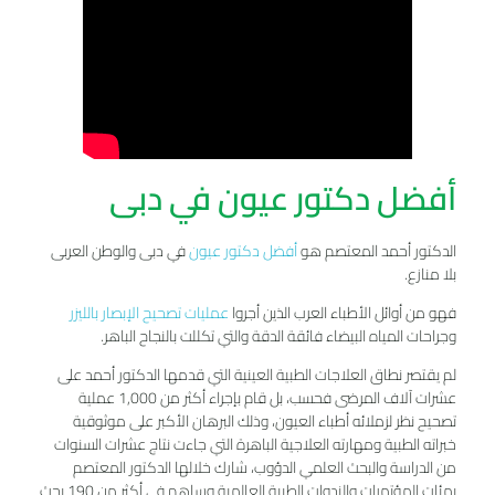
أفضل دكتور عيون في دبى
الدكتور أحمد المعتصم هو
أفضل دكتور عيون
في دبى والوطن العربى
بلا منازع.
فهو من أوائل الأطباء العرب الذين أجروا
عمليات تصحيح الإبصار بالليزر
وجراحات المياه البيضاء فائقة الدقة والتي تكللت بالنجاح الباهر.
لم يقتصر نطاق العلاجات الطبية العينية التي قدمها الدكتور أحمد على
عشرات آلاف المرضى فحسب، بل قام بإجراء أكثر من 1,000 عملية
تصحيح نظر لزملائه أطباء العيون، وذلك البرهان الأكبر على موثوقية
خبراته الطبية ومهارته العلاجية الباهرة التي جاءت نتاج عشرات السنوات
من الدراسة والبحث العلمي الدؤوب، شارك خلالها الدكتور المعتصم
بمئات المؤتمرات والندوات الطبية العالمية وساهم في أكثر من 190 بحثٍ