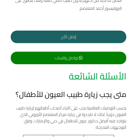
أفضل ما لديه من أجلهم يكون طبيب مثالي طبعاً وهذا ينطبق على
البروفيسور أحمد المعتصم.
إتصل الأن
تواصل واتساب
الأسئلة الشائعة
متى يجب زيارة طبيب العيون للأطفال؟
بحسب التوصيات العالمية يجب على الآباء أصحاب أطفالهم لزيارة طبيب
العيون دورياً. لذلك لا تترددوا في زيارة مركز المعتصم الأوروبي الذي
يتواجد فيه أفضل دكتور عیون للاطفال في دبي والإمارات. وفق
التوجيهات المدرجة: