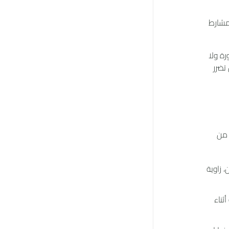
لمشارط
رة ولا
تضرر
 من
ن أجل تحديد حالة العين، زاوية
ثناء