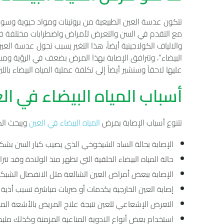
تتكون عدسة العين الطبيعية من بروتينات ومواد حيوية وسوائ
مع التقدم في السن والتعرض لأمراض واضطرابات مختلفة في 
والالياف الكولاجينية أيضاً، هذا التغير يسبب تحول عدسة ال
البيضاء”، وتترافق الإصابة بهذا المرض بضعف في الرؤية وم
عليها لاحقاً وسنشير أيضاً إلى تكلفة عملية المياه البيضاء بالل
أسباب المياه البيضاء في ال
تتنوع أسباب الإصابة بمرض
المياه البيضاء في العين
ويبحث الك
الإصابة بحالة الساد الشيخوخي الذي يصيب كبار السن بش
حالة المياه البيضاء الخلقية التي تظهر منذ الولادة وقد تت
الإصابة ببعض أمراض العين الشائعة مثل الانفصال الشبكي
إصابة العين الخارجية بكدمات أو ضربات مباشرة تسبب أذي
التعرض الإشعاعي للعين نتيجة علاج المريض بالأشعة المس
استخدام بعض أنواع الادوية المناعية المزمنة وكذلك مثبط