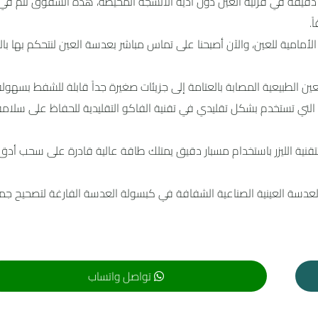
ق دقيقة في قرنية العين دون أذية الأنسجة المحيطة، هذه الشقوق تتم في ز
.
الأمامية للعين، والآن أصبحنا على تماس مباشر بعدسة العين لنتحكم بها با
عين الطبيعية المصابة بالعتامة إلى جزيئات صغيرة جداً قابلة للشفط بسهولة
د” التي تستخدم بشكل تقليدي في تقنية الفاكو التقليدية للحفاظ على سلام
نية الليزر باستخدام مسبار دقيق يمتلك طاقة عالية قادرة على سحب أدق ا
ع العدسة العينية الصناعية الشفافة في كبسولة العدسة الفارغة لتصحيح جم
تواصل واتساب