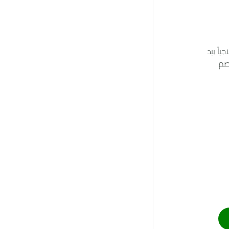
اً بيد
صم