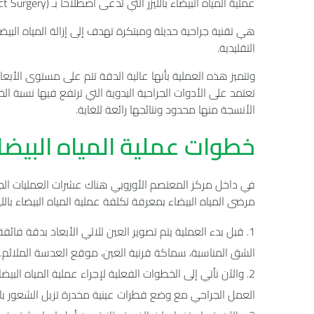
عملية المياه البيضاء بالليزر التي تدعى اصطلاحاً بـ (Femtosecond Laser-Assisted Cataract Surgery ) واختصاراً بـ FLACS.
هي تقنية جراحية حديثة ومبتكرة تهدف إلى إزالة المياه البيضاء
التقليدية.
وتتميز هذه العملية بأنها عالية الدقة تتم على مستوى الأبعاد
تعتمد على الأدوات الجراحية اليدوية التي ترتفع فيها نسبة ال
الأنسجة منها محدود ونتائجها رائعة للغاية.
خطوات عملية المياه البيضاء
في داخل مركز المعتصم الأوروبي هناك عشرات العمليات الجراحي
مرضى المياه البيضاء بمعرفة تكلفة عملية المياه البيضاء بال
الشق المناسبة، سماكة قرنية العين، موقع العدسة الملائم.
والآن نأتي إلى الخطوات الفعلية لإجراء عملية المياه البيضاء 
العمل الجراحي مع وضع قطرات عينية مخدرة تزيل الشعور بال