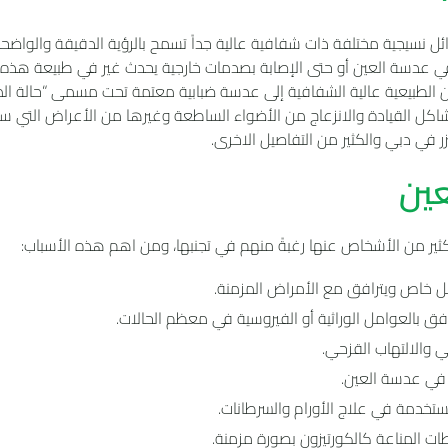
ل نسيجية مختلفة ذات شفافية عالية جداً تسمح بالرؤية الدقيقة والواضحة
عدسة العين أو حتى الإصابة بصدمات خارجية يحدث غير في طبيعة هذه ال
عين الطبيعية عالية الشفافية إلى عدسة ضبابية معتمة تحت مسمى “حالة الم
شاكل القيادة والانزعاج من الأضواء الساطعة وغيرها من الأعراض التي س
يزر في دبي والكثير من التفاصيل الاخرى.
عين
ثير من الأشخاص عنها رغبةً منهم في تجنبها، ومن اهم هذه الأسباب:
كل خاص ويترافق مع الأمراض المزمنة.
رافق بالعوامل الوراثية أو الفيروسية في معظم الحالات.
 والالتهاب القزحي.
ة في عدسة العين.
تخدمة في علاج الأورام والسرطانات.
ات المناعة كالكورتيزون بصورة مزمنة.