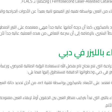
 من العين بواسطة تقنية ليزر الفيمتو ثانية بعيداً عن الأدوات الجراحية وا
 بالميكرون، كما أن درجة أمانها عالية جداً فهي معتمدة على الليزر المتطو
خطأ البشري، بالإضافة إلى أن سرعة التعافي من هذه العملية عالية جداً لأن 
 بالليزر في دبي
ة التي تتم بنجاح تام بفضل الله لاستعادة الرؤية المثالية للمرضى، ورغبةً
ليزر في دبي وخطواتها الدقيقة فسنتطرق إليها فيما يلي:
قبل بدء العملية يتم تصوير العين ثلاثي الأبعاد بدقة فائقة تعتمد على الأبعاد بالميكرون بواسطة تقنية oct، م
بالليزر، التي تبدأ بتركيب منظار العين بين الجفون أولاً لإبقاء العين مفتوحة أ
ألم.