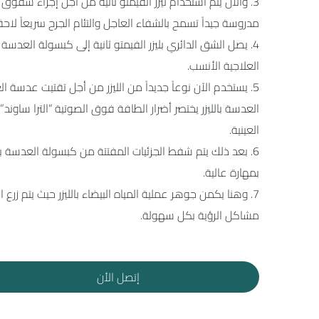
والآن يتم استخدام ليزر الفيمتو ثانية من أجل إجراء شقو
مدروسة جيداً تسمح بالشفاء العاجل والتئام الجرح سريعاً لاحقاً
يصل الشق الدائري بليزر الفيمتو ثانية إلى كبسولة العدسة 
العلاجية الأنسب.
يستخدم الآن نوعاً جديداً من الليزر من أجل تقتيت عدسة ال
العدسة بالليزر يختصر أضرار الطافة فوق الصوتية “الترا ساون
العينية.
بعد ذلك يتم شفط الجزئيات المفتتة من كبسولة العدسة بتق
بمهارة عالية.
وهنا يكمن جوهر عملية المياه البيضاء بالليزر حيث يتم زر
مشاكل الرؤية بكل سهولة.
إتصل الأن