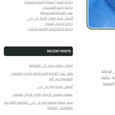
جراحة الساد (عملية المياه البيضاء)
جراحة زراعة العدسات
علاج القرنية المخروطية
أفضل مركز لعلاج الحول في دبي
جراحة تجميل العيون
جراحة الجلوكوما (المياه الزرقاء)
RECENT POSTS
أفضل دكتور عيون في الشارقة
 الإصابة
طرق علاج القرنية المخروطية بأحدث التقنيات
فة عملية
العالمية دون ألم
العملية
أفضل عیادة لیزك في دبي
عمليات تصحيح الإبصار بالليزر: الدليل الشامل
سعر عملیة فیمتو لیزك في دبي: التكلفة التقريبية
والعوامل المؤثرة