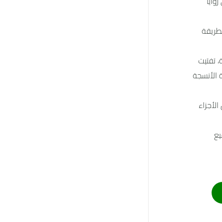
وايا
لطريقة
، تفتيت
ة الأنسجة
لأجزاء
يع